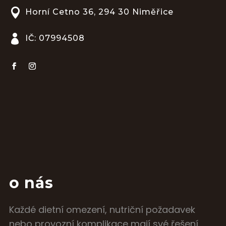

Horní Cetno 36, 294 30 Niměřice

IČ: 07994508
o nás
Každé dietní omezení, nutriční požadavek
nebo provozní komplikace mají své řešení.